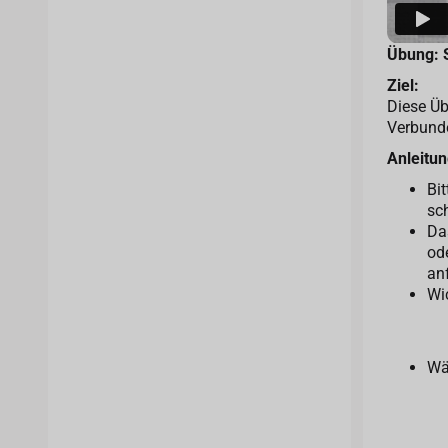
Übung: S
Ziel:
Diese Üb
Verbunde
Anleitun
Bit
sc
Da
od
anf
Wi
Wä