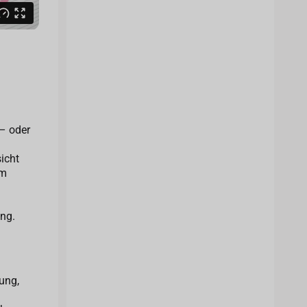
 – oder
icht
hm
ung.
ung,