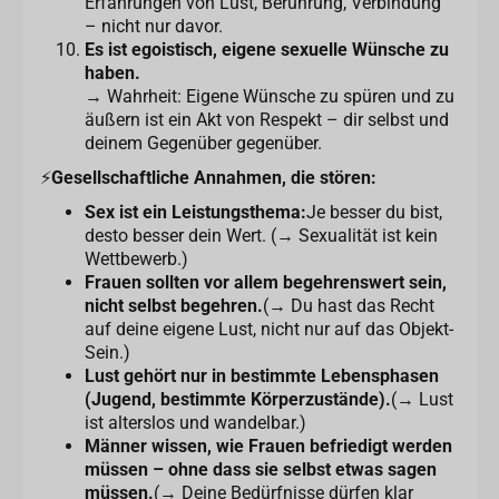
Erfahrungen von Lust, Berührung, Verbindung
– nicht nur davor.
Es ist egoistisch, eigene sexuelle Wünsche zu
haben.
→ Wahrheit: Eigene Wünsche zu spüren und zu
äußern ist ein Akt von Respekt – dir selbst und
deinem Gegenüber gegenüber.
⚡
Gesellschaftliche Annahmen, die stören:
Sex ist ein Leistungsthema:
Je besser du bist,
desto besser dein Wert. (→ Sexualität ist kein
Wettbewerb.)
Frauen sollten vor allem begehrenswert sein,
nicht selbst begehren.
(→ Du hast das Recht
auf deine eigene Lust, nicht nur auf das Objekt-
Sein.)
Lust gehört nur in bestimmte Lebensphasen
(Jugend, bestimmte Körperzustände).
(→ Lust
ist alterslos und wandelbar.)
Männer wissen, wie Frauen befriedigt werden
müssen – ohne dass sie selbst etwas sagen
müssen.
(→ Deine Bedürfnisse dürfen klar